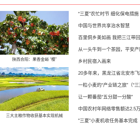
“三夏”农忙时节 细化保电措施
中国与世界共享治水智慧
百里侗乡美如画 我把三江带
从一头牛到一个茶园，平安产
陕西合阳：果香金峪 “樱”
乡村民宿入画来
20多年来，黑龙江省北安市
一粒小麦的“产业链之旅”（“
让一颗番茄“五分甜一分酸”
中国农村年网络零售额达2.5万
三大主粮作物收获基本实现机械
”三夏”小麦机收任务基本完成