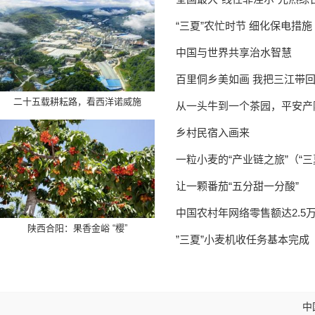
“三夏”农忙时节 细化保电措施
中国与世界共享治水智慧
百里侗乡美如画 我把三江带
二十五载耕耘路，看西洋诺威施
从一头牛到一个茶园，平安产
乡村民宿入画来
一粒小麦的“产业链之旅”（“
让一颗番茄“五分甜一分酸”
中国农村年网络零售额达2.5万
陕西合阳：果香金峪 “樱”
”三夏”小麦机收任务基本完成
中