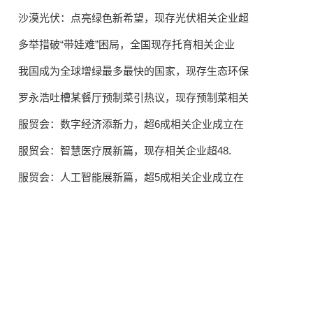
第七届“方寨红”樱...
沙漠光伏：点亮绿色新希望，现存光伏相关企业超
多举措破“带娃难”困局，全国现存托育相关企业
我国成为全球增绿最多最快的国家，现存生态环保
罗永浩吐槽某餐厅预制菜引热议，现存预制菜相关
服贸会：数字经济添新力，超6成相关企业成立在
服贸会：智慧医疗展新篇，现存相关企业超48.
服贸会：人工智能展新篇，超5成相关企业成立在