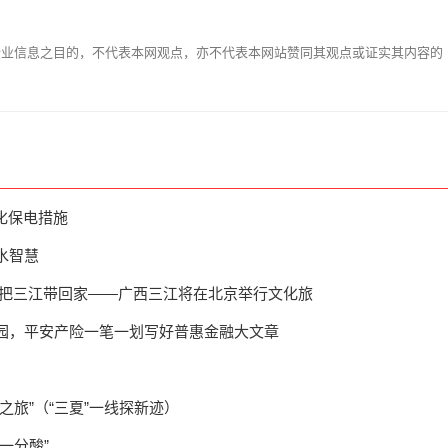
企业信息之目的，不代表本网观点，亦不代表本网站赞同其观点或证实其内容的
细化保电措施
水智慧
我把三江带回家——广西三江将在北京举行文化旅
园，平安产险一笔一划写好普惠金融大文章
之旅”（“三夏”一线探新迹）
一分酸”